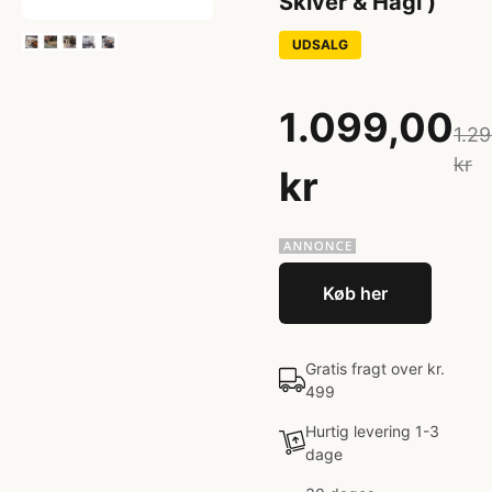
Skiver & Hagl )
UDSALG
1.099,00
1.2
kr
kr
Køb her
Gratis fragt over kr.
499
Hurtig levering 1-3
dage