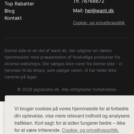
Tlf. 78768672
Top Rabatter
Mail:
hej@want.dk
Blog
Kontakt
Cookie- og privatlivspolitik
Denne side er en del af want.dk, der udgiver en række
hjemmesider med præsentation af forskellige produkter fra
diverse webshops. Der sælges ikke varer fra denne side - vi
henviser til de shops, som sælger varen. Vi har heller ikke
varerne på lager.
© 2026 jagtskabe.dk. Alle rettigheder forbeholdes.
Vi bruger cookies på vores hjemmeside for at forbedre
din oplevelse, vise mere relevant indhold og analysere
trafikken. Kort sagt: for at siden fungerer bedre – ikke
for at være irriterende.
Cookie- og privatlivspolitik.