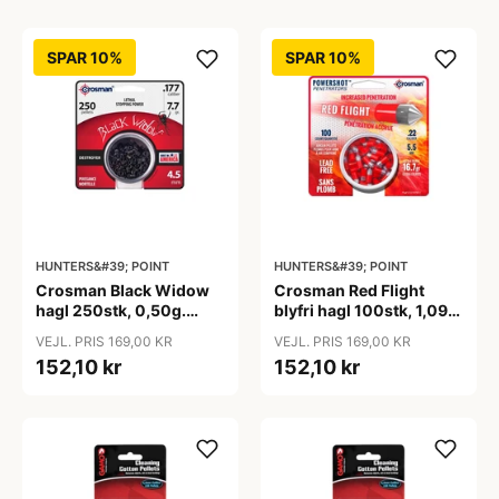
SPAR 10%
SPAR 10%
HUNTERS&#39; POINT
HUNTERS&#39; POINT
Crosman Black Widow
Crosman Red Flight
hagl 250stk, 0,50g.
blyfri hagl 100stk, 1,09g.
4,5mm
5,5mm
VEJL. PRIS 169,00 KR
VEJL. PRIS 169,00 KR
152,10 kr
152,10 kr