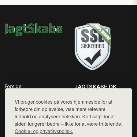
Forside
JAGTSKABE.DK
Produkter
Tlf. 78768672
Top Rabatter
Vi bruger cookies på vores hjemmeside for at
Mail:
hej@want.dk
Blog
forbedre din oplevelse, vise mere relevant
Kontakt
indhold og analysere trafikken. Kort sagt: for at
Cookie- og privatlivspolitik
siden fungerer bedre – ikke for at være irriterende.
Cookie- og privatlivspolitik.