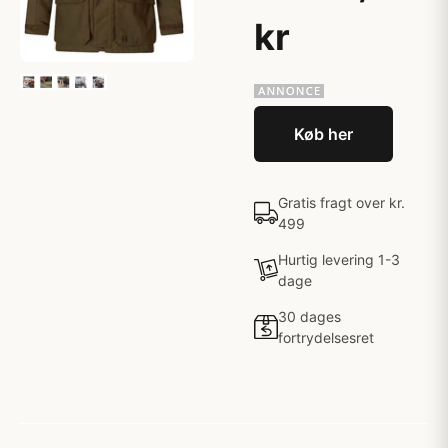
kr
Køb her
Gratis fragt over kr.
499
Hurtig levering 1-3
dage
30 dages
fortrydelsesret