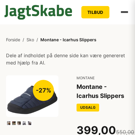
TILBUD
Forside
/
Sko
/
Montane - Icarhus Slippers
Dele af indholdet på denne side kan være genereret
med hjælp fra AI.
MONTANE
Montane -
-27%
Icarhus Slippers
UDSALG
399,00
550,00