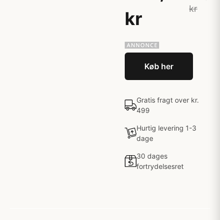
kr
kr
Køb her
Gratis fragt over kr.
499
Hurtig levering 1-3
dage
30 dages
fortrydelsesret