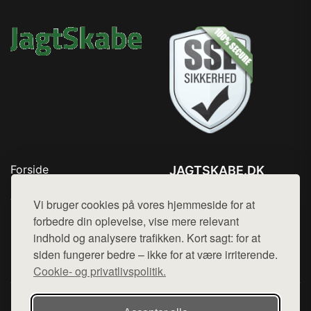
Forside
JAGTSKABE.DK
Produkter
Tlf. 78768672
Top Rabatter
Vi bruger cookies på vores hjemmeside for at
Mail:
hej@want.dk
Blog
forbedre din oplevelse, vise mere relevant
Kontakt
indhold og analysere trafikken. Kort sagt: for at
Cookie- og privatlivspolitik
siden fungerer bedre – ikke for at være irriterende.
Cookie- og privatlivspolitik.