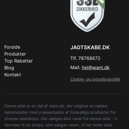
Forside
JAGTSKABE.DK
Produkter
Tlf. 78768672
Top Rabatter
Mail:
hej@want.dk
Blog
Kontakt
Cookie- og privatlivspolitik
Denne side er en del af want.dk, der udgiver en række
hjemmesider med præsentation af forskellige produkter fra
diverse webshops. Der sælges ikke varer fra denne side - vi
henviser til de shops, som sælger varen. Vi har heller ikke