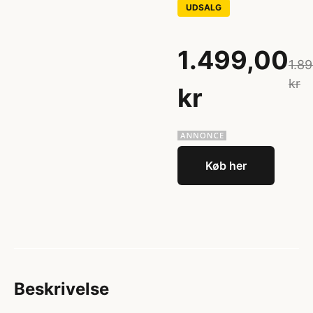
UDSALG
1.499,00
1.8
kr
kr
Køb her
Beskrivelse