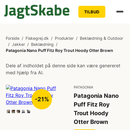
TILBUD
Forside
/
Fiskegrej.dk
/
Produkter
/
Beklædning & Outdoor
/
Jakker
/
Beklædning
/
Patagonia Nano Puff Fitz Roy Trout Hoody Otter Brown
Dele af indholdet på denne side kan være genereret
med hjælp fra AI.
PATAGONIA
Patagonia Nano
-21%
Puff Fitz Roy
Trout Hoody
Otter Brown