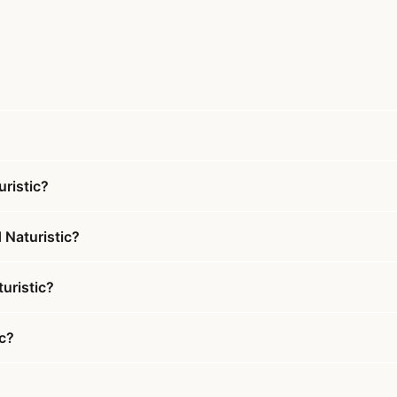
ristic?
 Naturistic?
uristic?
c?