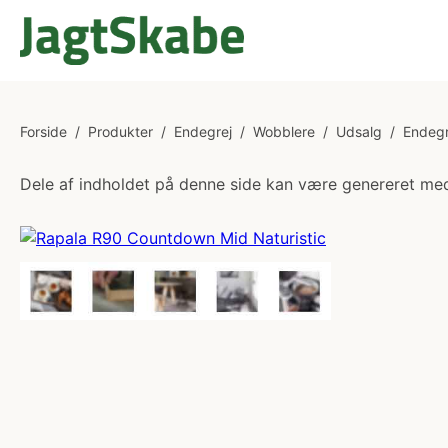
Forside
/
Produkter
/
Endegrej
/
Wobblere
/
Udsalg
/
Endegr
Dele af indholdet på denne side kan være genereret med