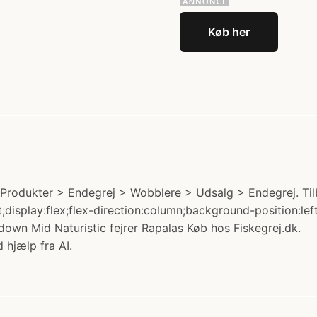
Køb her
Produkter > Endegrej > Wobblere > Udsalg > Endegrej. Tilbu
t;display:flex;flex-direction:column;background-position:l
wn Mid Naturistic fejrer Rapalas Køb hos Fiskegrej.dk.
 hjælp fra AI.