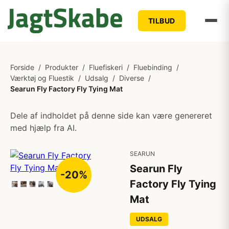
TILBUD
Forside
/
Produkter
/
Fluefiskeri
/
Fluebinding
/
Værktøj og Fluestik
/
Udsalg
/
Diverse
/
Searun Fly Factory Fly Tying Mat
Dele af indholdet på denne side kan være genereret
med hjælp fra AI.
SEARUN
Searun Fly
-20%
Factory Fly Tying
Mat
UDSALG