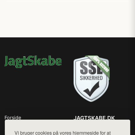
Forside
JAGTSKABE.DK
Produkter
Tlf. 78768672
Top Rabatter
Vi bruger cookies på vores hjemmeside for at