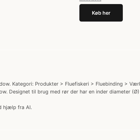
Køb her
w. Kategori: Produkter > Fluefiskeri > Fluebinding > Værktø
hadow. Designet til brug med rør der har en inder diameter (
 hjælp fra AI.