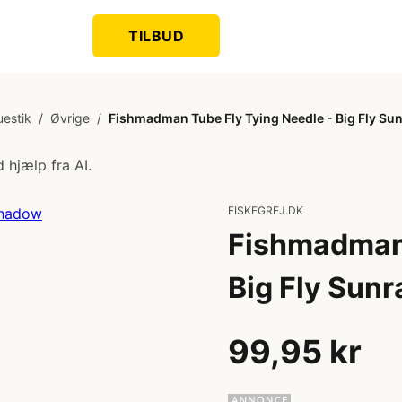
TILBUD
uestik
/
Øvrige
/
Fishmadman Tube Fly Tying Needle - Big Fly S
 hjælp fra AI.
FISKEGREJ.DK
Fishmadman 
Big Fly Sun
99,95 kr