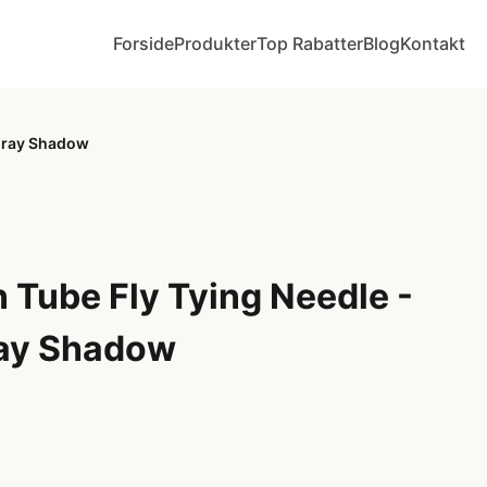
Forside
Produkter
Top Rabatter
Blog
Kontakt
unray Shadow
Tube Fly Tying Needle -
ray Shadow