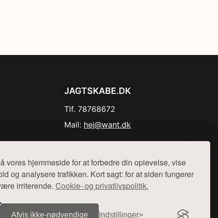
JAGTSKABE.DK
Tlf. 78768672
Mail:
hej@want.dk
Cookie- og privatlivspolitik
å vores hjemmeside for at forbedre din oplevelse, vise
ld og analysere trafikken. Kort sagt: for at siden fungerer
være irriterende.
Cookie- og privatlivspolitik.
r sælges ikke varer fra denne side - vi henviser til de shops,
Afvis ikke‑nødvendige
Indstillinger