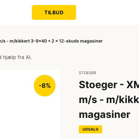
TILBUD
m/s - m/kikkert 3-9x40 + 2 x 12-skuds magasiner
 hjælp fra AI.
STOEGER
Stoeger - X
-8%
m/s - m/kik
magasiner
UDSALG