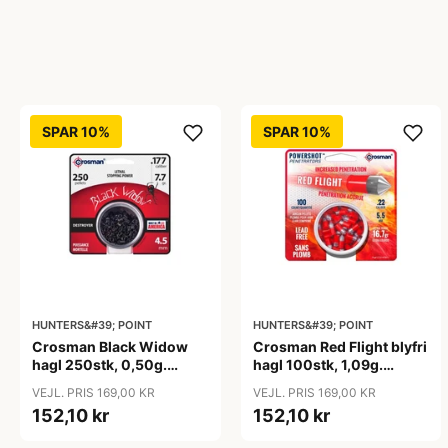
SPAR 10%
SPAR 10%
HUNTERS&#39; POINT
HUNTERS&#39; POINT
Crosman Black Widow
Crosman Red Flight blyfri
hagl 250stk, 0,50g.
hagl 100stk, 1,09g.
4,5mm
5,5mm
VEJL. PRIS 169,00 KR
VEJL. PRIS 169,00 KR
152,10 kr
152,10 kr