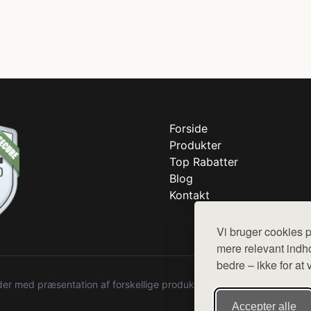
Forside
Produkter
Top Rabatter
Blog
Kontakt
Vi bruger cookies p
mere relevant indho
bedre – ikke for at 
r med præsentation af forskellige produkter fra diverse webshops. De
Accepter alle