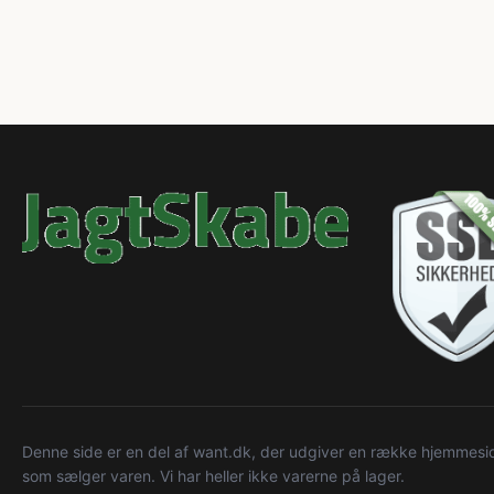
Denne side er en del af want.dk, der udgiver en række hjemmeside
som sælger varen. Vi har heller ikke varerne på lager.