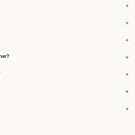
ner?
?