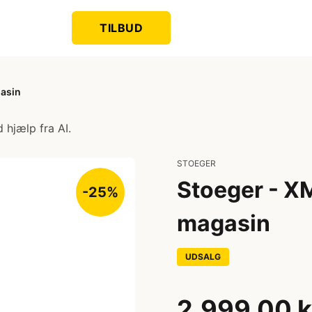
TILBUD
gasin
 hjælp fra AI.
STOEGER
Stoeger - XM
-25%
magasin
UDSALG
2.999,00 k