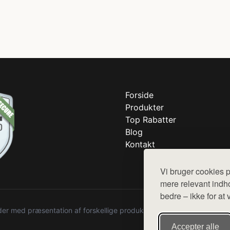
Forside
Produkter
Top Rabatter
Blog
Kontakt
Vi bruger cookies p
mere relevant indho
bedre – ikke for at 
r med præsentation af forskellige produkter fra diverse webshops. De
Accepter alle