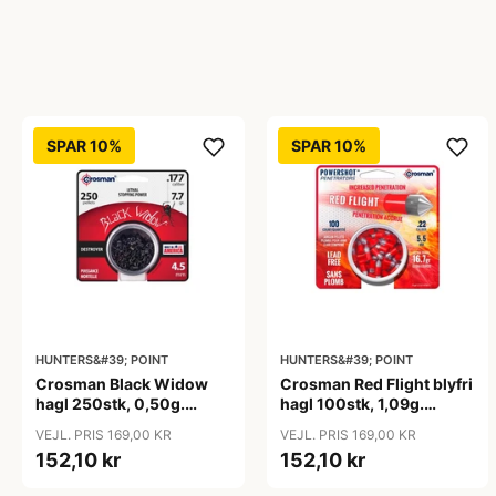
SPAR 10%
SPAR 10%
HUNTERS&#39; POINT
HUNTERS&#39; POINT
Crosman Black Widow
Crosman Red Flight blyfri
hagl 250stk, 0,50g.
hagl 100stk, 1,09g.
4,5mm
5,5mm
VEJL. PRIS 169,00 KR
VEJL. PRIS 169,00 KR
152,10 kr
152,10 kr