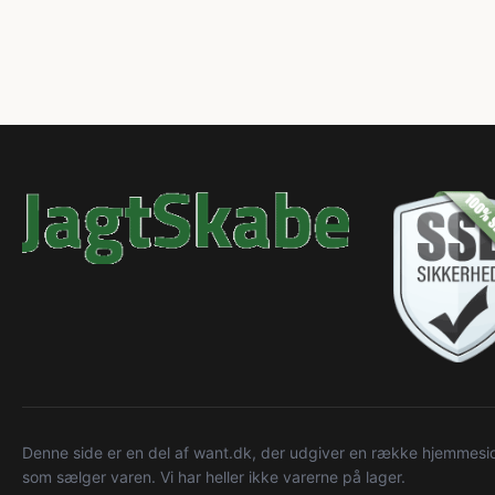
Denne side er en del af want.dk, der udgiver en række hjemmeside
som sælger varen. Vi har heller ikke varerne på lager.