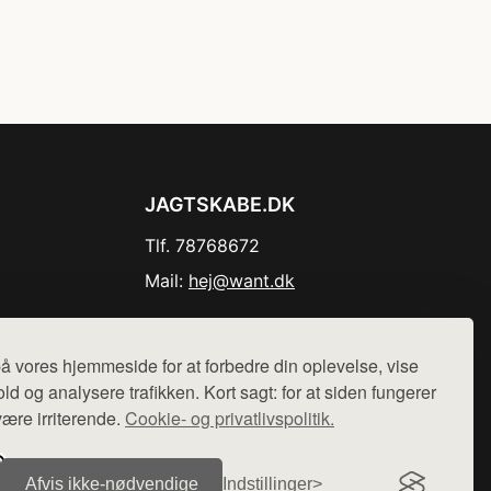
JAGTSKABE.DK
Tlf. 78768672
Mail:
hej@want.dk
Cookie- og privatlivspolitik
å vores hjemmeside for at forbedre din oplevelse, vise
ld og analysere trafikken. Kort sagt: for at siden fungerer
være irriterende.
Cookie- og privatlivspolitik.
r sælges ikke varer fra denne side - vi henviser til de shops,
Afvis ikke‑nødvendige
Indstillinger