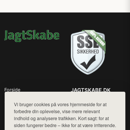
Forside
JAGTSKABE.DK
Produkter
Tlf. 78768672
Top Rabatter
Vi bruger cookies på vores hjemmeside for at
Mail:
hej@want.dk
Blog
forbedre din oplevelse, vise mere relevant
Kontakt
indhold og analysere trafikken. Kort sagt: for at
Cookie- og privatlivspolitik
siden fungerer bedre – ikke for at være irriterende.