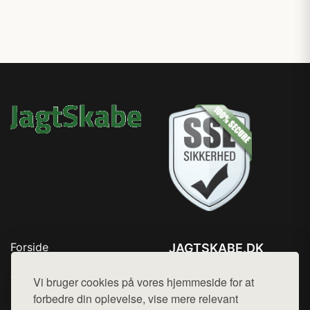
Forside
JAGTSKABE.DK
Produkter
Tlf. 78768672
Top Rabatter
Vi bruger cookies på vores hjemmeside for at
Mail:
hej@want.dk
Blog
forbedre din oplevelse, vise mere relevant