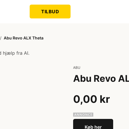
TILBUD
/
Abu Revo ALX Theta
 hjælp fra AI.
ABU
Abu Revo A
0,00 kr
Køb her