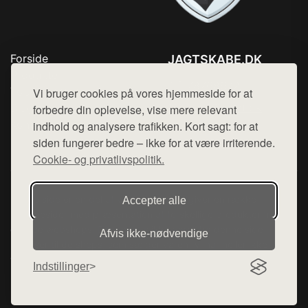
Forside
JAGTSKABE.DK
Produkter
Tlf. 78768672
Top Rabatter
Vi bruger cookies på vores hjemmeside for at
Mail:
hej@want.dk
Blog
forbedre din oplevelse, vise mere relevant
Kontakt
indhold og analysere trafikken. Kort sagt: for at
Cookie- og privatlivspolitik
siden fungerer bedre – ikke for at være irriterende.
Cookie- og privatlivspolitik.
Denne side er en del af want.dk, der udgiver en række
Accepter alle
hjemmesider med præsentation af forskellige produkter fra
diverse webshops. Der sælges ikke varer fra denne side - vi
Afvis ikke‑nødvendige
henviser til de shops, som sælger varen. Vi har heller ikke
varerne på lager.
Indstillinger
© 2026 jagtskabe.dk. Alle rettigheder forbeholdes.