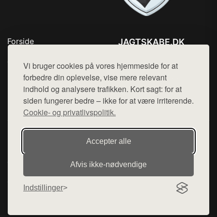
Forside
JAGTSKABE.DK
Produkter
Tlf. 78768672
Top Rabatter
Vi bruger cookies på vores hjemmeside for at
Mail:
hej@want.dk
Blog
forbedre din oplevelse, vise mere relevant
Kontakt
indhold og analysere trafikken. Kort sagt: for at
Cookie- og privatlivspolitik
siden fungerer bedre – ikke for at være irriterende.
Cookie- og privatlivspolitik.
Denne side er en del af want.dk, der udgiver en række
Accepter alle
hjemmesider med præsentation af forskellige produkter fra
diverse webshops. Der sælges ikke varer fra denne side - vi
Afvis ikke‑nødvendige
henviser til de shops, som sælger varen. Vi har heller ikke
varerne på lager.
Indstillinger
© 2026 jagtskabe.dk. Alle rettigheder forbeholdes.