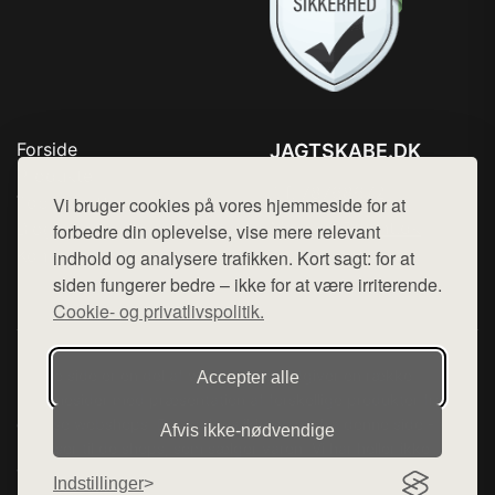
Forside
JAGTSKABE.DK
Produkter
Tlf. 78768672
Top Rabatter
Vi bruger cookies på vores hjemmeside for at
Mail:
hej@want.dk
Blog
forbedre din oplevelse, vise mere relevant
Kontakt
indhold og analysere trafikken. Kort sagt: for at
Cookie- og privatlivspolitik
siden fungerer bedre – ikke for at være irriterende.
Cookie- og privatlivspolitik.
Denne side er en del af want.dk, der udgiver en række
Accepter alle
hjemmesider med præsentation af forskellige produkter fra
diverse webshops. Der sælges ikke varer fra denne side - vi
Afvis ikke‑nødvendige
henviser til de shops, som sælger varen. Vi har heller ikke
varerne på lager.
Indstillinger