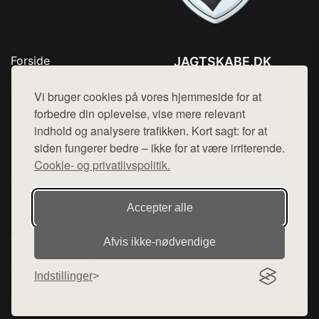
Forside
JAGTSKABE.DK
Produkter
Tlf. 78768672
Top Rabatter
Vi bruger cookies på vores hjemmeside for at
Mail:
hej@want.dk
Blog
forbedre din oplevelse, vise mere relevant
Kontakt
indhold og analysere trafikken. Kort sagt: for at
Cookie- og privatlivspolitik
siden fungerer bedre – ikke for at være irriterende.
Cookie- og privatlivspolitik.
Denne side er en del af want.dk, der udgiver en række
Accepter alle
hjemmesider med præsentation af forskellige produkter fra
diverse webshops. Der sælges ikke varer fra denne side - vi
Afvis ikke‑nødvendige
henviser til de shops, som sælger varen. Vi har heller ikke
varerne på lager.
Indstillinger
© 2026 jagtskabe.dk. Alle rettigheder forbeholdes.